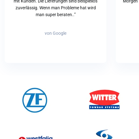
mit Kunden. Die Lieferungen sind beispiellos
Morgen 
zuverlässig. Wenn man Probleme hat wird
man super beraten..”
von Google