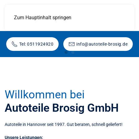
Zum Hauptinhalt springen
Ob Motor, Elektrik,
Tel: 0511924920
info@autoteile-brosig.de
Wir halten über 1.000 Ersatzteile für S
Ob Motor, Elektrik, Schmierstoffe, 
Schmierstoffe,
Verschleißteile!
Wir sorgen dafür, das Sie mobil bleiben!
Willkommen bei
Jetzt Anfrage stellen
Autoteile Brosig GmbH
Autoteile in Hannover seit 1997. Gut beraten, schnell geliefert!
Unsere Leistungen: